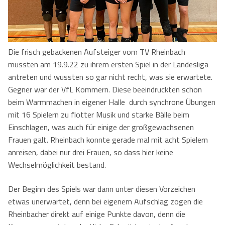
Kontaktformular
Herren
Kontakt
Damen
Kontaktformular
Jobs
Die frisch gebackenen Aufsteiger vom TV Rheinbach
Mixed
Anfahrt
mussten am 19.9.22 zu ihrem ersten Spiel in der Landesliga
antreten und wussten so gar nicht recht, was sie erwartete.
Impressum
Gegner war der VfL Kommern. Diese beeindruckten schon
beim Warmmachen in eigener Halle durch synchrone Übungen
Datenschutzerklärung
mit 16 Spielern zu flotter Musik und starke Bälle beim
Einschlagen, was auch für einige der großgewachsenen
Frauen galt. Rheinbach konnte gerade mal mit acht Spielern
anreisen, dabei nur drei Frauen, so dass hier keine
Wechselmöglichkeit bestand.
Der Beginn des Spiels war dann unter diesen Vorzeichen
etwas unerwartet, denn bei eigenem Aufschlag zogen die
Rheinbacher direkt auf einige Punkte davon, denn die