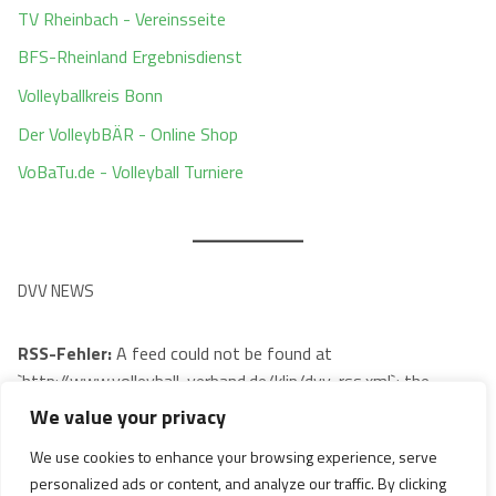
TV Rheinbach - Vereinsseite
BFS-Rheinland Ergebnisdienst
Volleyballkreis Bonn
Der VolleybBÄR - Online Shop
VoBaTu.de - Volleyball Turniere
DVV NEWS
RSS-Fehler:
A feed could not be found at
`http://www.volleyball-verband.de/klip/dvv-rss.xml`; the
status code is `404` and content-type is `text/html;
We value your privacy
charset=utf-8`
We use cookies to enhance your browsing experience, serve
personalized ads or content, and analyze our traffic. By clicking