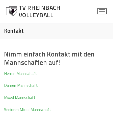
Zum
TV RHEINBACH
Inhalt
VOLLEYBALL
springen
Kontakt
News
Nimm einfach Kontakt mit den
Allgemein
Herren
Mannschaften auf!
Spielberichte
Über die Mannschaft
Damen
Herren Mannschaft
Kontaktformular
Über die Mannschaft
Mixed
Damen Mannschaft
Kontaktformular
Über die Mannschaft
Jugend
Mixed Mannschaft
Kontaktformular
Über die Mannschaft
Senioren Mixed
Senioren Mixed Mannschaft
Kontaktformular
Über die Mannschaft
Fotos