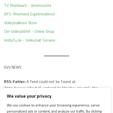
TV Rheinbach - Vereinsseite
BFS-Rheinland Ergebnisdienst
Volleyballkreis Bonn
Der VolleybBÄR - Online Shop
VoBaTu.de - Volleyball Turniere
DVV NEWS
RSS-Fehler:
A feed could not be found at
`http://www.volleyball-verband.de/klip/dvv-rss.xml`; the
status code is `404` and content-type is `text/html;
We value your privacy
charset=utf-8`
We use cookies to enhance your browsing experience, serve
personalized ads or content, and analyze our traffic. By clicking