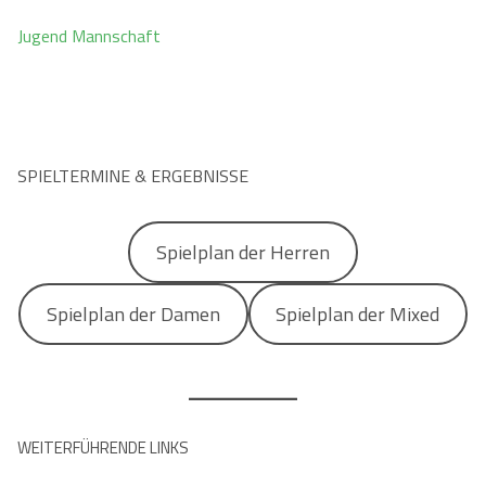
Jugend Mannschaft
Kontaktformular
Herren
Kontakt
Damen
Kontaktformular
Jobs
Mixed
Anfahrt
SPIELTERMINE & ERGEBNISSE
Impressum
Datenschutzerklärung
Spielplan der Herren
Spielplan der Damen
Spielplan der Mixed
WEITERFÜHRENDE LINKS