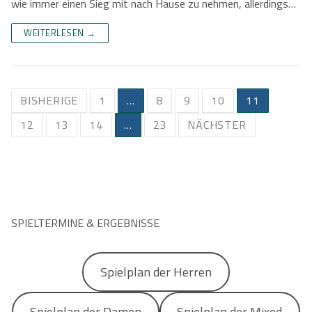
wie immer einen Sieg mit nach Hause zu nehmen, allerdings…
WEITERLESEN →
Beitragsnavigation
BISHERIGE
1
…
8
9
10
11
12
13
14
…
23
NÄCHSTER
SPIELTERMINE & ERGEBNISSE
Spielplan der Herren
Spielplan der Damen
Spielplan der Mixed