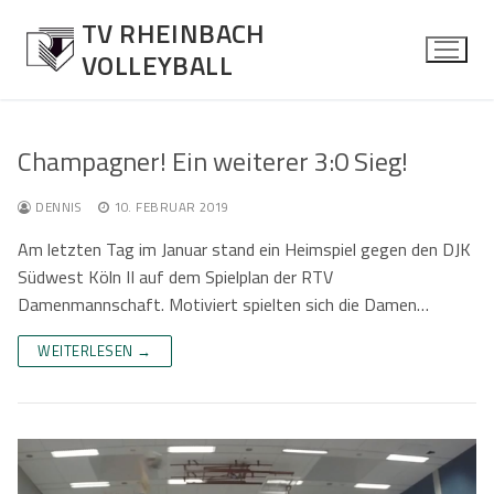
Zum
TV RHEINBACH
Inhalt
VOLLEYBALL
springen
Champagner! Ein weiterer 3:0 Sieg!
News
DENNIS
10. FEBRUAR 2019
Allgemein
Herren
Am letzten Tag im Januar stand ein Heimspiel gegen den DJK
Südwest Köln II auf dem Spielplan der RTV
Spielberichte
Über die Mannschaft
Damen
Damenmannschaft. Motiviert spielten sich die Damen…
Kontaktformular
Über die Mannschaft
Mixed
WEITERLESEN →
Kontaktformular
Über die Mannschaft
Jugend
Kontaktformular
Über die Mannschaft
Senioren Mixed
Kontaktformular
Über die Mannschaft
Fotos