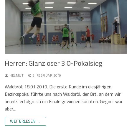
Kontaktformular
Herren
Kontakt
Damen
Kontaktformular
Jobs
Mixed
Anfahrt
Impressum
Herren: Glanzloser 3:0-Pokalsieg
Datenschutzerklärung
HELMUT
3. FEBRUAR 2019
Waldbröl, 18.01.2019. Die erste Runde im diesjährigen
Bezirkspokal führte uns nach Waldbröl, der Ort, an dem wir
bereits erfolgreich ein Finale gewinnen konnten. Gegner war
aber…
WEITERLESEN →