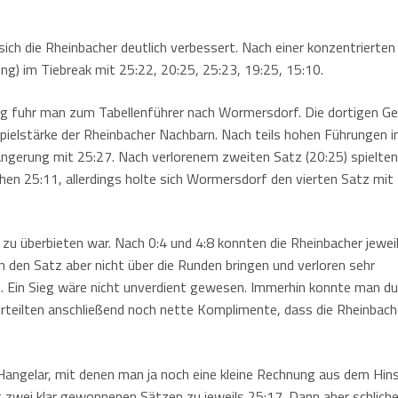
ich die Rheinbacher deutlich verbessert. Nach einer konzentrierten
g) im Tiebreak mit 25:22, 20:25, 25:23, 19:25, 15:10.
g fuhr man zum Tabellenführer nach Wormersdorf. Die dortigen G
Spielstärke der Rheinbacher Nachbarn. Nach teils hohen Führungen 
längerung mit 25:27. Nach verlorenem zweiten Satz (20:25) spielten
en 25:11, allerdings holte sich Wormersdorf den vierten Satz mit
u überbieten war. Nach 0:4 und 4:8 konnten die Rheinbacher jewei
 den Satz aber nicht über die Runden bringen und verloren sehr
17. Ein Sieg wäre nicht unverdient gewesen. Immerhin konnte man du
teilten anschließend noch nette Komplimente, dass die Rheinbache
angelar, mit denen man ja noch eine kleine Rechnung aus dem Hins
t zwei klar gewonnenen Sätzen zu jeweils 25:17. Dann aber schliche