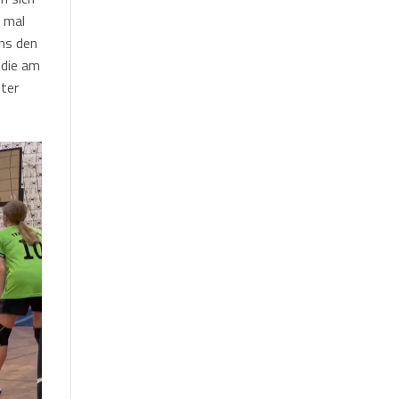
r mal
uns den
 die am
ster