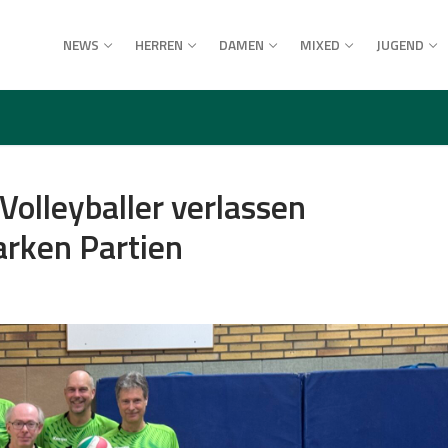
NEWS
HERREN
DAMEN
MIXED
JUGEND
Volleyballer verlassen
arken Partien
haft
r
haft
r
haft