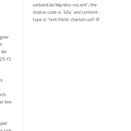
verband.de/klip/dvv-rss.xml`; the
status code is `404` and content-
type is `text/html; charset=utf-8`
egner
im
 die
 25:15
ls
rch
r ihre
piel
n sich