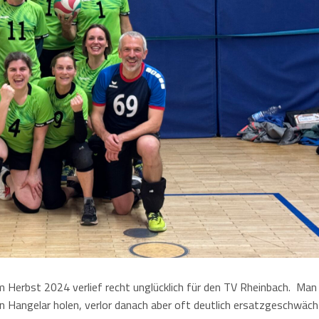
r
haft
r
haft
r
r
ärung
 im Herbst 2024 verlief recht unglücklich für den TV Rheinbach. Man
 Hangelar holen, verlor danach aber oft deutlich ersatzgeschwäch