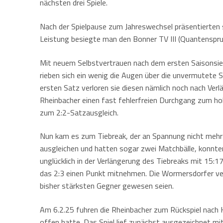
nächsten drei Spiele.
Nach der Spielpause zum Jahreswechsel präsentierten s
Leistung besiegte man den Bonner TV III (Quantensprun
Mit neuem Selbstvertrauen nach dem ersten Saisonsie
rieben sich ein wenig die Augen über die unvermutete 
ersten Satz verloren sie diesen nämlich noch nach Ver
Rheinbacher einen fast fehlerfreien Durchgang zum hoh
zum 2:2-Satzausgleich.
Nun kam es zum Tiebreak, der an Spannung nicht mehr z
ausgleichen und hatten sogar zwei Matchbälle, konnten
unglücklich in der Verlängerung des Tiebreaks mit 15:
das 2:3 einen Punkt mitnehmen. Die Wormersdorfer ver
bisher stärksten Gegner gewesen seien.
Am 6.2.25 fuhren die Rheinbacher zum Rückspiel nach H
offen hatte. Das Spiel lief zunächst ausgezeichnet mi