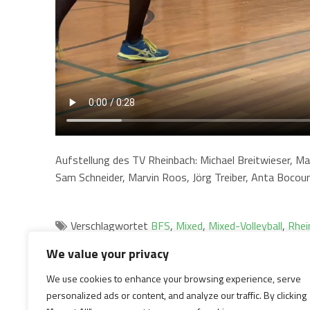
Aufstellung des TV Rheinbach: Michael Breitwieser, Ma
Sam Schneider, Marvin Roos, Jörg Treiber, Anta Bocoum
Verschlagwortet
BFS
,
Mixed
,
Mixed-Volleyball
,
Rhei
We value your privacy
Beitragsnavigation
ZURÜCK
We use cookies to enhance your browsing experience, serve
Vorheriger
TV Rheinbach Damen vs. Bonn(e) Chance:
personalized ads or content, and analyze our traffic. By clicking
Beitrag:
Herausfordernder Start in der Bezirksliga