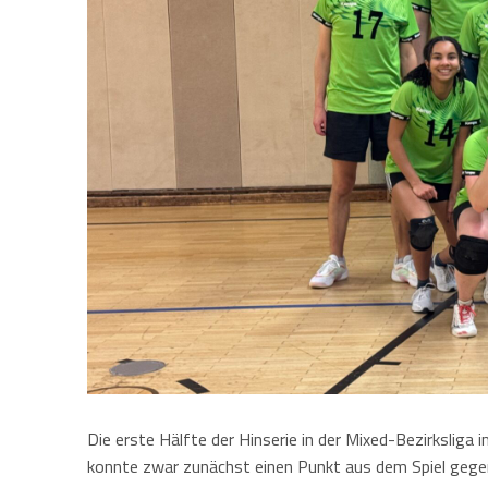
Kontaktformula
Über die Mannsc
Senioren Mixed
Kontaktformula
Über die Mannsc
Fotos
Kontaktformula
Herren
Kontakt
Damen
Kontaktformula
Jobs
Mixed
Anfahrt
Impressum
Datenschutzerkl
Die erste Hälfte der Hinserie in der Mixed-Bezirksliga
konnte zwar zunächst einen Punkt aus dem Spiel gegen