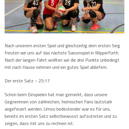
Kontaktformular
Herren
Kontakt
Damen
Kontaktformular
Jobs
Mixed
Anfahrt
Nach unserem ersten Spiel und gleichzeitig dem ersten Sieg
Impressum
freuten wir uns auf das nächste Saisonspiel in Wipperfürth.
Nach der langen Fahrt wollten wir die drei Punkte unbedingt
Datenschutzerklärung
mit nach Hause nehmen und ein gutes Spiel abliefern.
Der erste Satz – 25:17
Schon beim Einspielen hat man gemerkt, dass unsere
Gegnerinnen von zahlreichen, heimischen Fans lautstark
angefeuert werden. Umso bedeutender war es für uns,
bereits im ersten Satz selbstbewusst aufzutreten und zu
zeigen, dass mit uns zu rechnen ist.