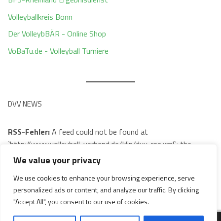
Volleyballkreis Bonn
Der VolleybBÄR - Online Shop
VoBaTu.de - Volleyball Turniere
DVV NEWS
RSS-Fehler:
A feed could not be found at
`http://www.volleyball-verband.de/klip/dvv-rss.xml`; the
status code is `404` and content-type is `text/html;
We value your privacy
charset=utf-8`
We use cookies to enhance your browsing experience, serve
personalized ads or content, and analyze our traffic. By clicking
"Accept All", you consent to our use of cookies.