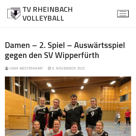
Zum
TV RHEINBACH
Inhalt
VOLLEYBALL
springen
Damen – 2. Spiel – Auswärtsspiel
gegen den SV Wipperfürth
News
Allgemein
Herren
JONA WESTERKAMP
6. NOVEMBER 2022
Spielberichte
Über die Mannschaft
Damen
Kontaktformular
Über die Mannschaft
Mixed
Kontaktformular
Über die Mannschaft
Jugend
Kontaktformular
Über die Mannschaft
Senioren Mixed
Kontaktformular
Über die Mannschaft
Fotos