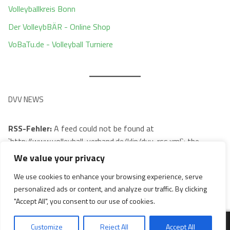
Volleyballkreis Bonn
Der VolleybBÄR - Online Shop
VoBaTu.de - Volleyball Turniere
DVV NEWS
RSS-Fehler:
A feed could not be found at
`http://www.volleyball-verband.de/klip/dvv-rss.xml`; the
status code is `404` and content-type is `text/html;
We value your privacy
charset=utf-8`
We use cookies to enhance your browsing experience, serve
personalized ads or content, and analyze our traffic. By clicking
"Accept All", you consent to our use of cookies.
Customize
Reject All
Accept All