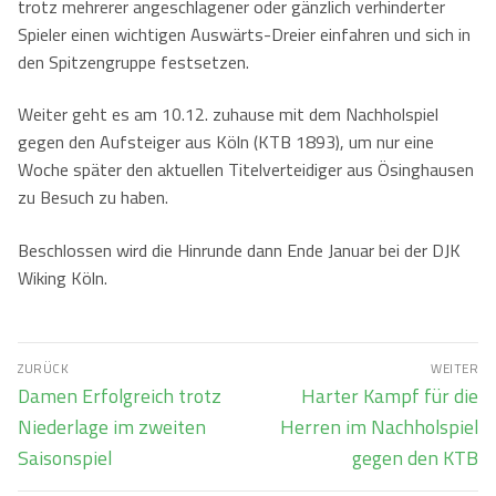
trotz mehrerer angeschlagener oder gänzlich verhinderter
Spieler einen wichtigen Auswärts-Dreier einfahren und sich in
Kontaktformular
Herren
Kontakt
den Spitzengruppe festsetzen.
Damen
Kontaktformular
Jobs
Weiter geht es am 10.12. zuhause mit dem Nachholspiel
Mixed
Anfahrt
gegen den Aufsteiger aus Köln (KTB 1893), um nur eine
Woche später den aktuellen Titelverteidiger aus Ösinghausen
Impressum
zu Besuch zu haben.
Datenschutzerklärung
Beschlossen wird die Hinrunde dann Ende Januar bei der DJK
Wiking Köln.
Beitragsnavigation
ZURÜCK
WEITER
Vorheriger
Nächster
Damen Erfolgreich trotz
Harter Kampf für die
Beitrag:
Beitrag:
Niederlage im zweiten
Herren im Nachholspiel
Saisonspiel
gegen den KTB