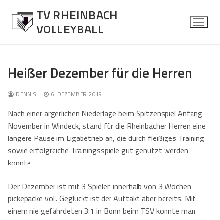
Zum
TV RHEINBACH
Inhalt
VOLLEYBALL
springen
Heißer Dezember für die Herren
News
DENNIS
6. DEZEMBER 2019
Allgemein
Herren
Nach einer ärgerlichen Niederlage beim Spitzenspiel Anfang
November in Windeck, stand für die Rheinbacher Herren eine
Spielberichte
Über die Mannschaft
Damen
längere Pause im Ligabetrieb an, die durch fleißiges Training
sowie erfolgreiche Trainingsspiele gut genutzt werden
Kontaktformular
Über die Mannschaft
Mixed
konnte.
Kontaktformular
Über die Mannschaft
Jugend
Der Dezember ist mit 3 Spielen innerhalb von 3 Wochen
Kontaktformular
Über die Mannschaft
Senioren Mixed
pickepacke voll. Geglückt ist der Auftakt aber bereits. Mit
einem nie gefährdeten 3:1 in Bonn beim TSV konnte man
Kontaktformular
Über die Mannschaft
Fotos