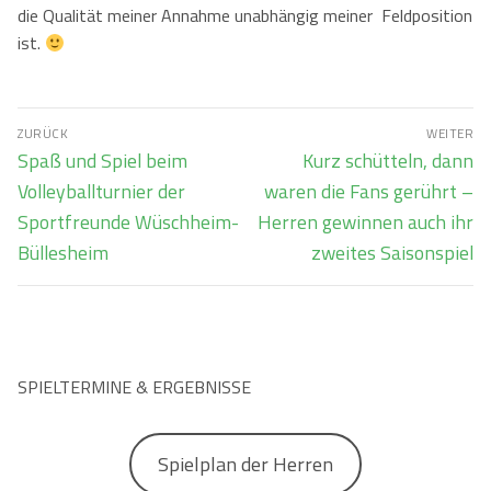
die Qualität meiner Annahme unabhängig meiner Feldposition
ist.
Beitragsnavigation
ZURÜCK
WEITER
Vorheriger
Nächster
Spaß und Spiel beim
Kurz schütteln, dann
Beitrag:
Beitrag:
Volleyballturnier der
waren die Fans gerührt –
Sportfreunde Wüschheim-
Herren gewinnen auch ihr
Büllesheim
zweites Saisonspiel
SPIELTERMINE & ERGEBNISSE
Spielplan der Herren