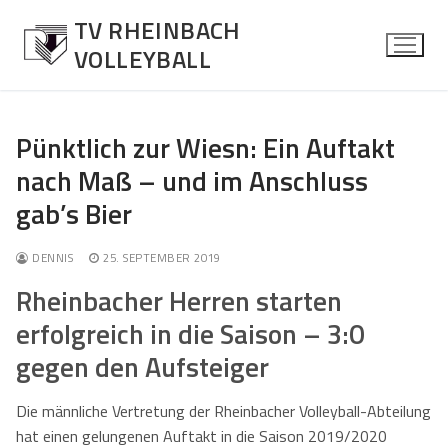
Zum
TV RHEINBACH
Inhalt
VOLLEYBALL
springen
Pünktlich zur Wiesn: Ein Auftakt
nach Maß – und im Anschluss
News
gab’s Bier
Allgemein
Herren
DENNIS
25. SEPTEMBER 2019
Spielberichte
Über die Mannschaft
Damen
Rheinbacher Herren starten
Kontaktformular
Über die Mannschaft
Mixed
erfolgreich in die Saison – 3:0
Kontaktformular
Über die Mannschaft
Jugend
gegen den Aufsteiger
Kontaktformular
Über die Mannschaft
Senioren Mixed
Die männliche Vertretung der Rheinbacher Volleyball-Abteilung
hat einen gelungenen Auftakt in die Saison 2019/2020
Kontaktformular
Über die Mannschaft
Fotos