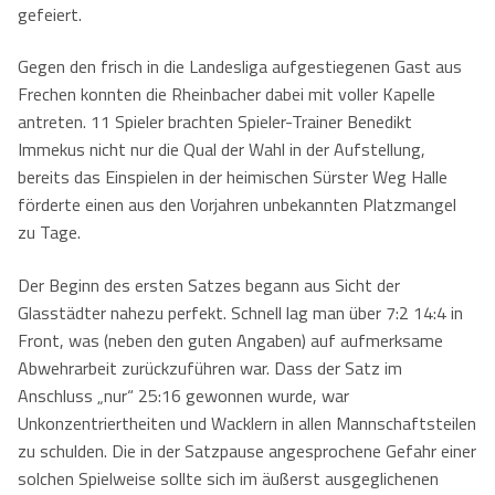
gefeiert.
Kontaktformular
Herren
Kontakt
Gegen den frisch in die Landesliga aufgestiegenen Gast aus
Damen
Kontaktformular
Jobs
Frechen konnten die Rheinbacher dabei mit voller Kapelle
antreten. 11 Spieler brachten Spieler-Trainer Benedikt
Mixed
Anfahrt
Immekus nicht nur die Qual der Wahl in der Aufstellung,
bereits das Einspielen in der heimischen Sürster Weg Halle
Impressum
förderte einen aus den Vorjahren unbekannten Platzmangel
zu Tage.
Datenschutzerklärung
Der Beginn des ersten Satzes begann aus Sicht der
Glasstädter nahezu perfekt. Schnell lag man über 7:2 14:4 in
Front, was (neben den guten Angaben) auf aufmerksame
Abwehrarbeit zurückzuführen war. Dass der Satz im
Anschluss „nur“ 25:16 gewonnen wurde, war
Unkonzentriertheiten und Wacklern in allen Mannschaftsteilen
zu schulden. Die in der Satzpause angesprochene Gefahr einer
solchen Spielweise sollte sich im äußerst ausgeglichenen