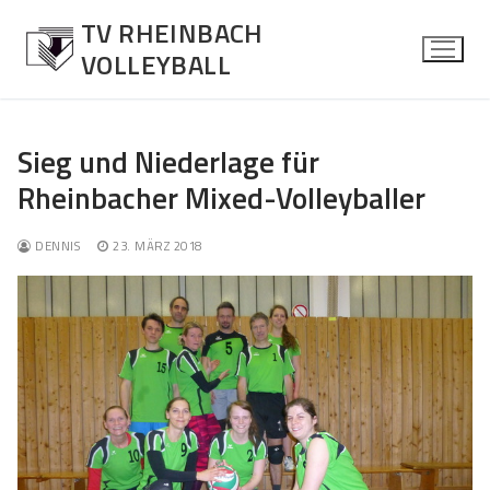
Zum
TV RHEINBACH
Inhalt
VOLLEYBALL
springen
Sieg und Niederlage für
Rheinbacher Mixed-Volleyballer
News
Allgemein
Herren
DENNIS
23. MÄRZ 2018
Spielberichte
Über die Mannschaft
Damen
Kontaktformular
Über die Mannschaft
Mixed
Kontaktformular
Über die Mannschaft
Jugend
Kontaktformular
Über die Mannschaft
Senioren Mixed
Kontaktformular
Über die Mannschaft
Fotos