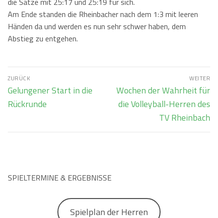
die Sätze mit 25:17 und 25:19 für sich.
Am Ende standen die Rheinbacher nach dem 1:3 mit leeren
Händen da und werden es nun sehr schwer haben, dem
Abstieg zu entgehen.
Beitragsnavigation
ZURÜCK
WEITER
Vorheriger
Nächster
Gelungener Start in die
Wochen der Wahrheit für
Beitrag:
Beitrag:
Rückrunde
die Volleyball-Herren des
TV Rheinbach
SPIELTERMINE & ERGEBNISSE
Spielplan der Herren