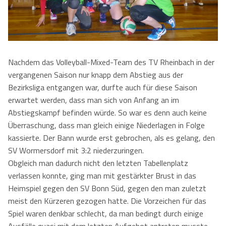
Kontaktformular
Herren
Kontakt
Damen
Kontaktformular
Jobs
Nachdem das Volleyball-Mixed-Team des TV Rheinbach in der
Mixed
Anfahrt
vergangenen Saison nur knapp dem Abstieg aus der
Impressum
Bezirksliga entgangen war, durfte auch für diese Saison
erwartet werden, dass man sich von Anfang an im
Datenschutzerklärung
Abstiegskampf befinden würde. So war es denn auch keine
Überraschung, dass man gleich einige Niederlagen in Folge
kassierte. Der Bann wurde erst gebrochen, als es gelang, den
SV Wormersdorf mit 3:2 niederzuringen.
Obgleich man dadurch nicht den letzten Tabellenplatz
verlassen konnte, ging man mit gestärkter Brust in das
Heimspiel gegen den SV Bonn Süd, gegen den man zuletzt
meist den Kürzeren gezogen hatte. Die Vorzeichen für das
Spiel waren denkbar schlecht, da man bedingt durch einige