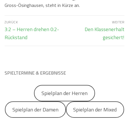
Gross-Ösinghausen, steht in Kürze an.
Beitragsnavigation
ZURÜCK
WEITER
Vorheriger
Nächster
3:2 – Herren drehen 0:2-
Den Klassenerhalt
Beitrag:
Beitrag:
Rückstand
gesichert!
SPIELTERMINE & ERGEBNISSE
Spielplan der Herren
Spielplan der Damen
Spielplan der Mixed