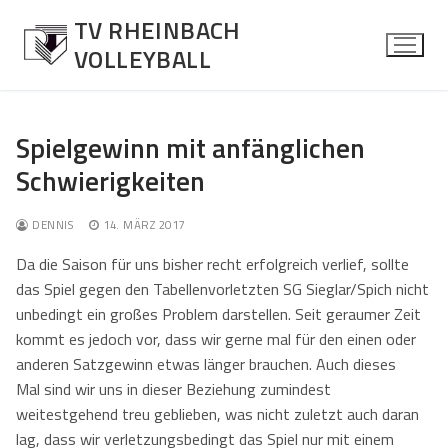
Zum
TV RHEINBACH
Inhalt
VOLLEYBALL
springen
Spielgewinn mit anfänglichen
Schwierigkeiten
News
Allgemein
Herren
DENNIS
14. MÄRZ 2017
Spielberichte
Über die Mannschaft
Da die Saison für uns bisher recht erfolgreich verlief, sollte
Damen
das Spiel gegen den Tabellenvorletzten SG Sieglar/Spich nicht
Kontaktformular
Über die Mannschaft
Mixed
unbedingt ein großes Problem darstellen. Seit geraumer Zeit
kommt es jedoch vor, dass wir gerne mal für den einen oder
Kontaktformular
Über die Mannschaft
Jugend
anderen Satzgewinn etwas länger brauchen. Auch dieses
Mal sind wir uns in dieser Beziehung zumindest
Kontaktformular
Über die Mannschaft
Senioren Mixed
weitestgehend treu geblieben, was nicht zuletzt auch daran
lag, dass wir verletzungsbedingt das Spiel nur mit einem
Kontaktformular
Über die Mannschaft
Fotos