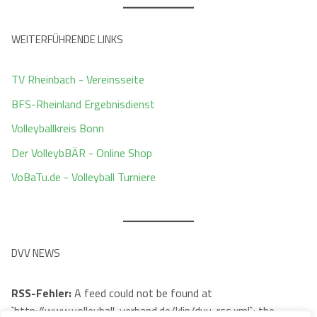
WEITERFÜHRENDE LINKS
TV Rheinbach - Vereinsseite
BFS-Rheinland Ergebnisdienst
Volleyballkreis Bonn
Der VolleybBÄR - Online Shop
VoBaTu.de - Volleyball Turniere
DVV NEWS
RSS-Fehler:
A feed could not be found at
`http://www.volleyball-verband.de/klip/dvv-rss.xml`; the