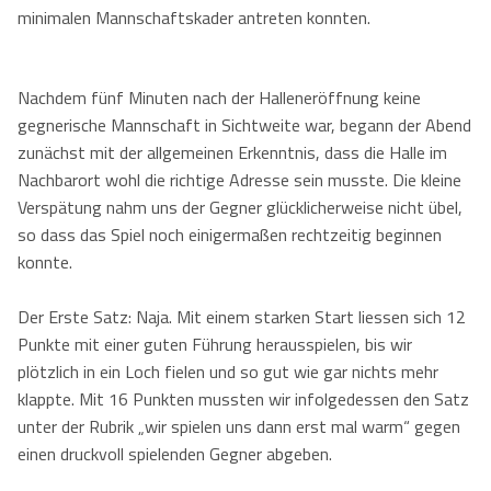
minimalen Mannschaftskader antreten konnten.
Kontaktformular
Herren
Kontakt
Damen
Kontaktformular
Jobs
Nachdem fünf Minuten nach der Halleneröffnung keine
gegnerische Mannschaft in Sichtweite war, begann der Abend
Mixed
Anfahrt
zunächst mit der allgemeinen Erkenntnis, dass die Halle im
Nachbarort wohl die richtige Adresse sein musste. Die kleine
Impressum
Verspätung nahm uns der Gegner glücklicherweise nicht übel,
so dass das Spiel noch einigermaßen rechtzeitig beginnen
Datenschutzerklärung
konnte.
Der Erste Satz: Naja. Mit einem starken Start liessen sich 12
Punkte mit einer guten Führung herausspielen, bis wir
plötzlich in ein Loch fielen und so gut wie gar nichts mehr
klappte. Mit 16 Punkten mussten wir infolgedessen den Satz
unter der Rubrik „wir spielen uns dann erst mal warm“ gegen
einen druckvoll spielenden Gegner abgeben.