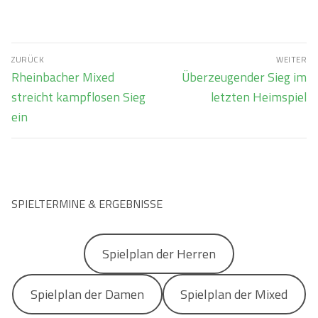
Beitragsnavigation
ZURÜCK
WEITER
Vorheriger
Nächster
Rheinbacher Mixed
Überzeugender Sieg im
Beitrag:
Beitrag:
streicht kampflosen Sieg
letzten Heimspiel
ein
SPIELTERMINE & ERGEBNISSE
Spielplan der Herren
Spielplan der Damen
Spielplan der Mixed