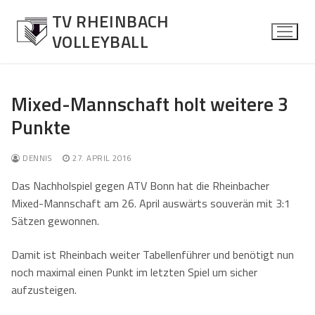
Zum
TV RHEINBACH
Inhalt
VOLLEYBALL
springen
Mixed-Mannschaft holt weitere 3
Punkte
News
Allgemein
Herren
DENNIS
27. APRIL 2016
Spielberichte
Über die Mannschaft
Das Nachholspiel gegen ATV Bonn hat die Rheinbacher
Damen
Mixed-Mannschaft am 26. April auswärts souverän mit 3:1
Kontaktformular
Über die Mannschaft
Mixed
Sätzen gewonnen.
Kontaktformular
Über die Mannschaft
Jugend
Damit ist Rheinbach weiter Tabellenführer und benötigt nun
noch maximal einen Punkt im letzten Spiel um sicher
Kontaktformular
Über die Mannschaft
Senioren Mixed
aufzusteigen.
Kontaktformular
Über die Mannschaft
Fotos