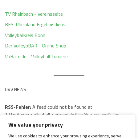
TV Rheinbach - Vereinsseite
BFS-Rheinland Ergebnisdienst
Volleyballkreis Bonn
Der VolleybBÄR - Online Shop
VoBaTu.de - Volleyball Turniere
DVV NEWS
RSS-Fehler:
A feed could not be found at
`http://www.volleyball-verband.de/klip/dvv-rss.xml`; the
status code is `404` and content-type is `text/html;
We value your privacy
charset=utf-8`
We use cookies to enhance your browsing experience, serve