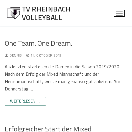
Zum
TV RHEINBACH
Inhalt
VOLLEYBALL
springen
One Team. One Dream.
News
DENNIS
14. OKTOBER 2019
Allgemein
Herren
Als letzten starteten die Damen in die Saison 2019/2020.
Nach dem Erfolg der Mixed Mannschaft und der
Spielberichte
Über die Mannschaft
Damen
Herrenmannschaft, wollte man genauso gut abliefern. Am
Donnerstag,…
Kontaktformular
Über die Mannschaft
Mixed
WEITERLESEN →
Kontaktformular
Über die Mannschaft
Jugend
Kontaktformular
Über die Mannschaft
Senioren Mixed
Erfolgreicher Start der Mixed
Kontaktformular
Über die Mannschaft
Fotos