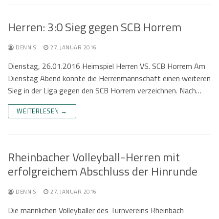
Kontaktformular
Herren
Kontakt
Herren: 3:0 Sieg gegen SCB Horrem
Damen
Kontaktformular
Jobs
DENNIS
27. JANUAR 2016
Mixed
Anfahrt
Dienstag, 26.01.2016 Heimspiel Herren VS. SCB Horrem Am
Dienstag Abend konnte die Herrenmannschaft einen weiteren
Impressum
Sieg in der Liga gegen den SCB Horrem verzeichnen. Nach…
Datenschutzerklärung
WEITERLESEN →
Rheinbacher Volleyball-Herren mit
erfolgreichem Abschluss der Hinrunde
DENNIS
27. JANUAR 2016
Die männlichen Volleyballer des Turnvereins Rheinbach