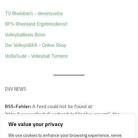
TV Rheinbach - Vereinsseite
BFS-Rheinland Ergebnisdienst
Volleyballkreis Bonn
Der VolleybBÄR - Online Shop
VoBaTu.de - Volleyball Turniere
DVV NEWS
RSS-Fehler:
A feed could not be found at
`http://www.volleyball-verband.de/klip/dvv-rss.xml`; the
status code is `404` and content-type is `text/html;
We value your privacy
charset=utf-8`
We use cookies to enhance your browsing experience, serve