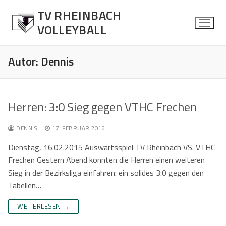
Zum
TV RHEINBACH
Inhalt
VOLLEYBALL
springen
Autor:
Dennis
News
Herren: 3:0 Sieg gegen VTHC Frechen
Allgemein
Herren
DENNIS
17. FEBRUAR 2016
Spielberichte
Über die Mannschaft
Damen
Dienstag, 16.02.2015 Auswärtsspiel TV Rheinbach VS. VTHC
Kontaktformular
Über die Mannschaft
Mixed
Frechen Gestern Abend konnten die Herren einen weiteren
Sieg in der Bezirksliga einfahren: ein solides 3:0 gegen den
Kontaktformular
Über die Mannschaft
Jugend
Tabellen…
Kontaktformular
Über die Mannschaft
Senioren Mixed
WEITERLESEN →
Kontaktformular
Über die Mannschaft
Fotos